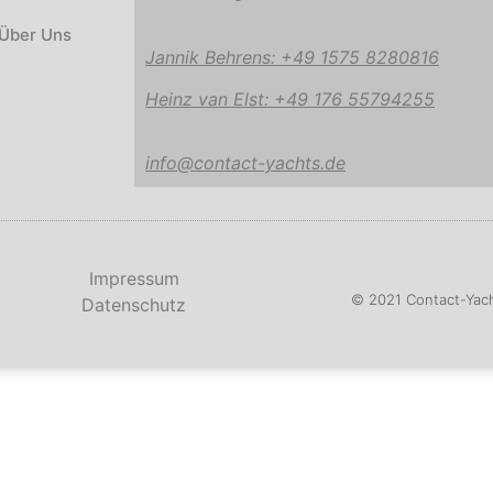
Über Uns
Jannik Behrens: +49 1575 8280816
Heinz van Elst: +49 176 55794255
info@contact-yachts.de
Impressum
© 2021 Contact-Yac
Datenschutz