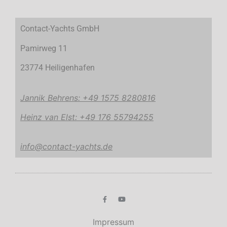
Contact-Yachts GmbH
Pamirweg 11
23774 Heiligenhafen
Jannik Behrens: +49 1575 8280816
Heinz van Elst: +49 176 55794255
info@contact-yachts.de
Impressum